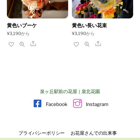
黄色いブーケ
黄色い長い花束
¥
3,190
から
¥
3,190
から
Share
Share
泉ヶ丘駅前の花屋 | 泉北花園
Facebook
Instagram
プライバシーポリシー
お花屋さんでの出来事