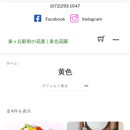
Skip
(072)293-1047
to
Facebook
Instagram
content
Men
泉ヶ丘駅前の花屋 | 泉北花園
ホーム
黄色
全4件を表示