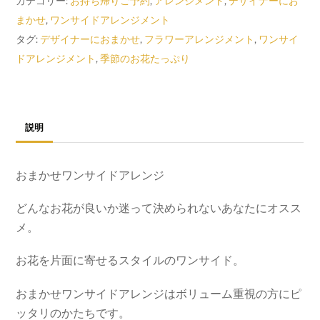
カテゴリー:
お持ち帰りご予約
,
アレンジメント
,
デザイナーにお
ン
まかせ
,
ワンサイドアレンジメント
サ
タグ:
デザイナーにおまかせ
,
フラワーアレンジメント
,
ワンサイ
イ
ドアレンジメント
,
季節のお花たっぷり
ド
ア
レ
説明
ン
ジ
個
おまかせワンサイドアレンジ
どんなお花が良いか迷って決められないあなたにオスス
メ。
お花を片面に寄せるスタイルのワンサイド。
おまかせワンサイドアレンジはボリューム重視の方にピ
ッタリのかたちです。