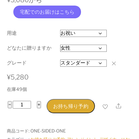
宅配でのお届けはこちら
用途
どなたに贈りますか
グレード
¥
5,280
在庫49個
お
−
+
お持ち帰り予約
Share
ま
か
せ
商品コード:
ONE-SIDED-ONE
ワ